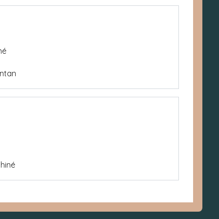
né
ntan
hiné