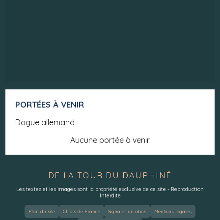
PORTÉES À VENIR
Dogue allemand
Aucune portée à venir
DE LA TOUR DU DAUPHINÉ
Les textes et les images sont la propriété exclusive de ce site - Reproduction
Interdite
Plan du site
Chiots de France
Signaler un abus
Mentions légales